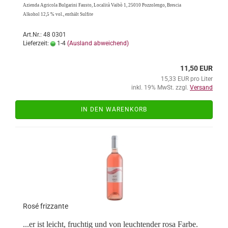
Azi­en­da Agri­co­la Bul­ga­ri­ni Faus­to, Lo­ca­lità Vaibò 1, 25010 Poz­zo­len­go, Bre­scia
Al­ko­hol 12,5 % vol., ent­hält Sul­fi­te
Art.Nr.: 48 0301
Lieferzeit:
1-4
(Ausland abweichend)
11,50 EUR
15,33 EUR pro Liter
inkl. 19% MwSt. zzgl.
Versand
IN DEN WARENKORB
Rosé friz­zan­te
...er ist leicht, fruch­tig und von leuch­ten­der rosa Farbe.