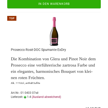
IN DEN WARENKORB
TOP
Pro­sec­co Rosè DOC Spu­man­te ExDry
Die Kom­bi­na­ti­on von Glera und Pinot Noir dem
Pro­sec­co eine ver­füh­re­ri­sche zart­ro­sa Farbe und
ein ele­gan­tes, har­mo­ni­sches Bou­quet von klei­
nen roten Früch­ten.
Alk.: 11%Vol., ent­hält Sul­fi­te
Art.Nr.: 01 0403 07sé
Lieferzeit:
1-4
(Ausland abweichend)