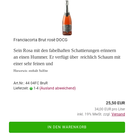
Fran­cia­cor­ta Brut rosè DOCG
Sein Rosa mit den fa­bel­haf­ten Schat­tie­run­gen er­in­nern
an einen Hum­mer. Er ver­fügt über reich­lich Schaum mit
einer sehr fei­nen und
Hin­we­wis: ent­hält Sul­fi­te
Art.Nr.: 44 04FC BruR
Lieferzeit:
1-4
(Ausland abweichend)
25,50 EUR
34,00 EUR pro Liter
inkl. 19% MwSt. zzgl.
Versand
IN DEN WARENKORB