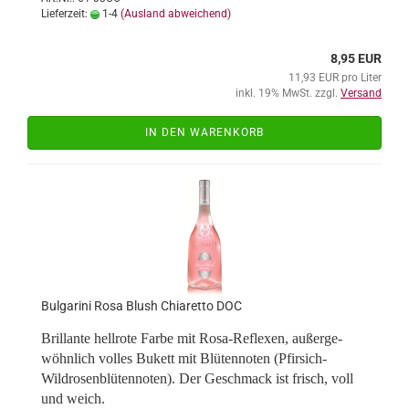
Lieferzeit:
1-4
(Ausland abweichend)
8,95 EUR
11,93 EUR pro Liter
inkl. 19% MwSt. zzgl.
Versand
IN DEN WARENKORB
Bul­ga­ri­ni Rosa Blush Chia­ret­to DOC
Bril­lan­te hell­ro­te Farbe mit Rosa-​Reflexen, au­ßer­ge­
wöhn­lich vol­les Bu­kett mit Blü­ten­no­ten (Pfirsich-​
Wildrosenblütennoten). Der Ge­schmack ist frisch, voll
und weich.