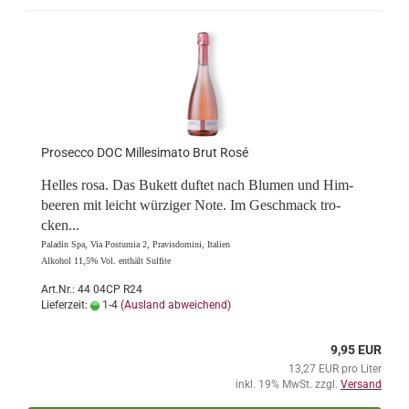
Pro­sec­co DOC Mil­le­si­ma­to Brut Rosé
Hel­les rosa. Das Bu­kett duf­tet nach Blu­men und Him­
bee­ren mit leicht wür­zi­ger Note. Im Ge­schmack tro­
cken...
Pa­la­din Spa, Via Pos­tu­mia 2, Pra­vis­do­mi­ni, Ita­li­en
Al­ko­hol 11,5% Vol. ent­hält Sul­fi­te
Art.Nr.: 44 04CP R24
Lieferzeit:
1-4
(Ausland abweichend)
9,95 EUR
13,27 EUR pro Liter
inkl. 19% MwSt. zzgl.
Versand