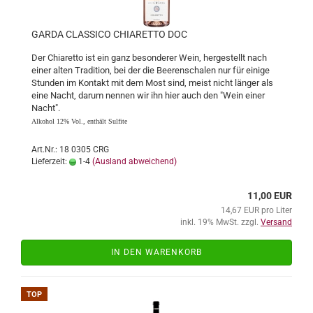
GARDA CLAS­SI­CO CHIA­RET­TO DOC
Der Chia­ret­to ist ein ganz be­son­de­rer Wein, her­ge­stellt nach
einer alten Tra­di­ti­on, bei der die Bee­ren­scha­len nur für ei­ni­ge
Stun­den im Kon­takt mit dem Most sind, meist nicht län­ger als
eine Nacht, darum nen­nen wir ihn hier auch den "Wein einer
Nacht".
Al­ko­hol 12% Vol., ent­hält Sul­fi­te
Art.Nr.: 18 0305 CRG
Lieferzeit:
1-4
(Ausland abweichend)
11,00 EUR
14,67 EUR pro Liter
inkl. 19% MwSt. zzgl.
Versand
IN DEN WARENKORB
TOP