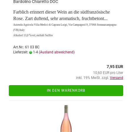
Bar­do­li­no Chia­ret­to DOC
Farb­lich er­in­nert die­ser Wein an die süd­fran­zö­si­sche
Rose. Zart duf­tend, sehr aro­ma­tisch, frucht­be­tont...
Azi­en­da Agri­co­la Villa Me­di­ci di Ca­pra­ra Luigi, Via Cam­pa­gnol 9, 37066 Som­ma­cam­pa­gna
(VR) Italy
Al­ko­hol 13,0 %vol, ent­hält Sul­fi­te
Art.Nr.: 61 03 BC
Lieferzeit:
1-4
(Ausland abweichend)
7,95 EUR
10,60 EUR pro Liter
inkl. 19% MwSt. zzgl.
Versand
IN DEN WARENKORB