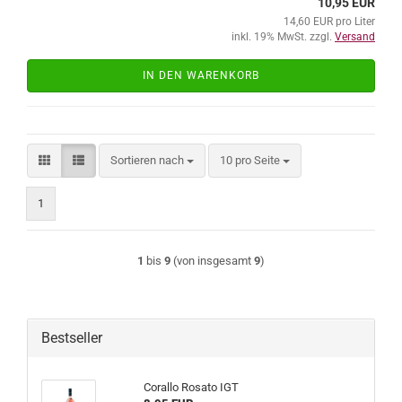
10,95 EUR
14,60 EUR pro Liter
inkl. 19% MwSt. zzgl.
Versand
IN DEN WARENKORB
Sortieren nach
pro Seite
Sortieren nach
10 pro Seite
1
1
bis
9
(von insgesamt
9
)
Bestseller
Co­ral­lo Ro­sa­to IGT