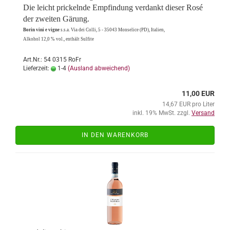
Die leicht pri­ckeln­de Emp­fin­dung ver­dankt die­ser Rosé
der zwei­ten Gä­rung.
Borin vini e vigne
s.s.a. Via dei Colli, 5 - 35043 Mon­se­li­ce (PD), Ita­li­en,
Al­ko­hol 12,0 % vol., ent­hält Sul­fi­te
Art.Nr.: 54 0315 RoFr
Lieferzeit:
1-4
(Ausland abweichend)
11,00 EUR
14,67 EUR pro Liter
inkl. 19% MwSt. zzgl.
Versand
IN DEN WARENKORB