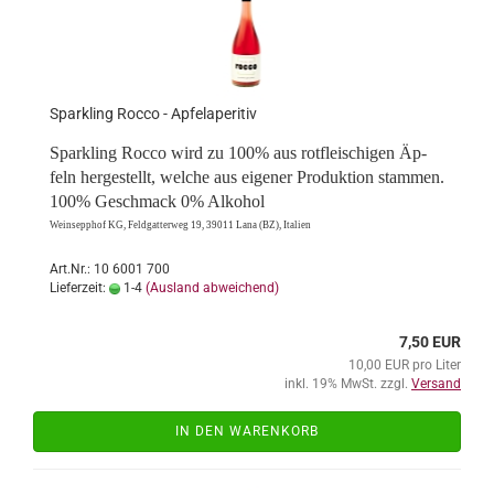
Spar­k­ling Rocco - Ap­fel­a­pe­ri­tiv
Spar­k­ling Rocco wird zu 100% aus rot­flei­schi­gen Äp­
feln her­ge­stellt, wel­che aus ei­ge­ner Pro­duk­ti­on stam­men.
100% Ge­schmack 0% Al­ko­hol
Wein­sepp­hof KG,
Feld­gat­ter­weg 19, 39011 Lana (BZ), Ita­li­en
Art.Nr.: 10 6001 700
Lieferzeit:
1-4
(Ausland abweichend)
7,50 EUR
10,00 EUR pro Liter
inkl. 19% MwSt. zzgl.
Versand
IN DEN WARENKORB