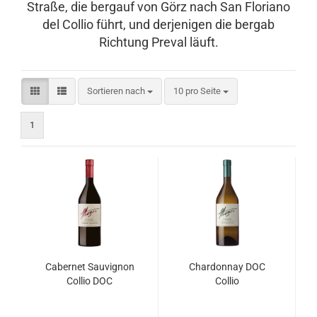
Straße, die bergauf von Görz nach San Floriano
del Collio führt, und derjenigen die bergab
Richtung Preval läuft.
Sortieren nach
pro Seite
Sortieren nach
10 pro Seite
1
Ca­ber­net Sau­vi­gnon
Char­don­nay DOC
Col­lio DOC
Col­lio