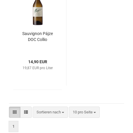
Sau­vi­gnon Pájze
DOC Col­lio
14,90 EUR
19,87 EUR pro Liter
Sortieren nach
pro Seite
Sortieren nach
10 pro Seite
1