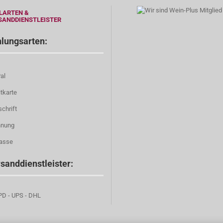
LARTEN &
SANDDIENSTLEISTER
lungsarten:
al
tkarte
chrift
nung
asse
sanddienstleister:
 - UPS - DHL