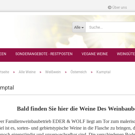
Über uns
Alle
EEN
SONDERANGEBOTE - RESTPOSTEN
VEGANE WEINE
WEINGÜTER
»
»
»
»
tseite
Alle Weine
Weißwein
Österreich
Kamptal
mptal
Bald finden Sie hier die Weine Des Weinb
er Familienweinbaubetrieb EDER & WOLF liegt am Tor zum malerische
el ist es, sorten- und gebietstypische Weine in die Flasche zu bringen, 
noch eigenständig und unverwechselbar sind. Die verschiedenen Bod