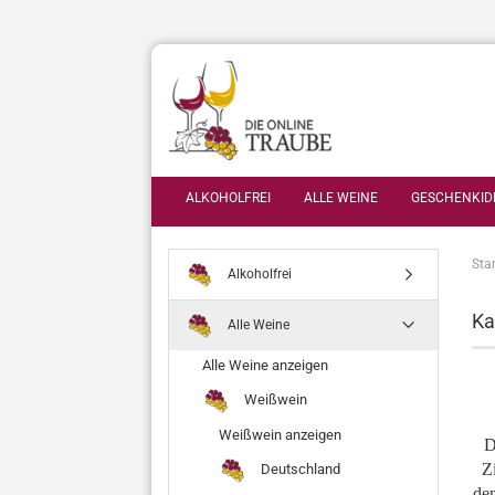
ALKOHOLFREI
ALLE WEINE
GESCHENKID
Star
Alkoholfrei
Ka
Alle Weine
Alle Weine anzeigen
Weißwein
Weißwein anzeigen
D
Zi
Deutschland
den