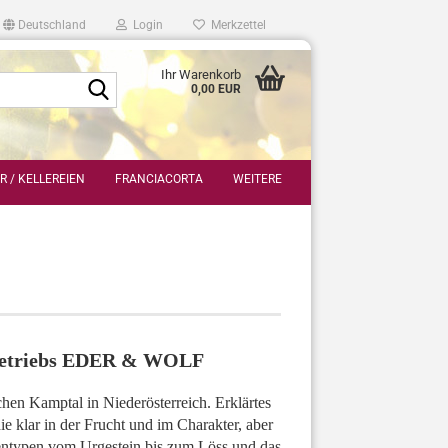
Deutschland
Login
Merkzettel
Ihr Warenkorb
Suche...
0,00 EUR
 / KELLEREIEN
FRANCIACORTA
WEITERE
aubetriebs EDER & WOLF
n Kamptal in Niederösterreich. Erklärtes
die klar in der Frucht und im Charakter, aber
entypen vom Urgestein bis zum Löss und das