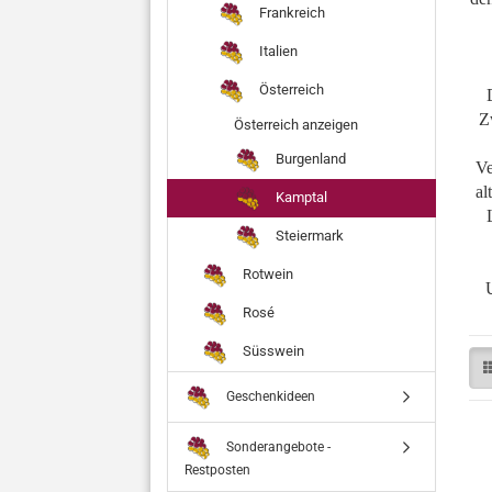
Frankreich
Italien
Österreich
Z
Österreich anzeigen
Burgenland
Ve
al
Kamptal
Steiermark
Rotwein
Rosé
Süsswein
Geschenkideen
Sonderangebote -
Restposten