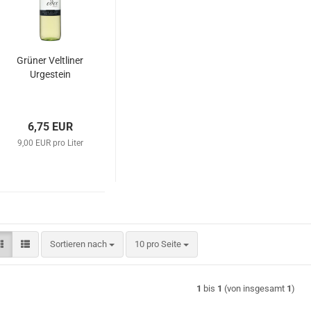
Grü­ner Velt­li­ner
Ur­ge­stein
6,75 EUR
9,00 EUR pro Liter
Sortieren nach
pro Seite
Sortieren nach
10 pro Seite
1
bis
1
(von insgesamt
1
)