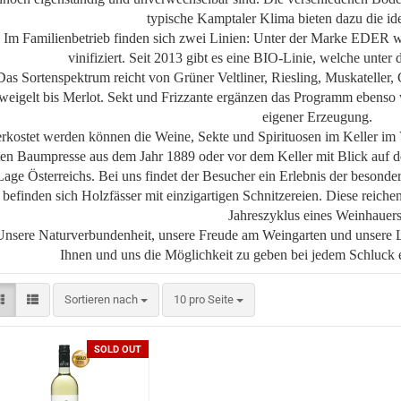
typische Kamptaler Klima bieten dazu die id
Im Familienbetrieb finden sich zwei Linien: Unter der Marke ED
vinifiziert. Seit 2013 gibt es eine BIO-Linie, welche unte
Das Sortenspektrum reicht von Grüner Veltliner, Riesling, Muskateller,
weigelt bis Merlot. Sekt und Frizzante ergänzen das Programm ebenso 
eigener Erzeugung.
rkostet werden können die Weine, Sekte und Spirituosen im Keller im 
ten Baumpresse aus dem Jahr 1889 oder vor dem Keller mit Blick auf de
Lage Österreichs. Bei uns findet der Besucher ein Erlebnis der besonder
befinden sich Holzfässer mit einzigartigen Schnitzereien. Diese reich
Jahreszyklus eines Weinhauers
Unsere Naturverbundenheit, unsere Freude am Weingarten und unsere L
Ihnen und uns die Möglichkeit zu geben bei jedem Schluck 
Sortieren nach
pro Seite
Sortieren nach
10 pro Seite
SOLD OUT