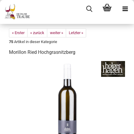
« Erster
« zurück
weiter »
Letzter »
75
Artikel in dieser Kategorie
Mo­ril­lon Ried Hoch­gras­nitz­berg