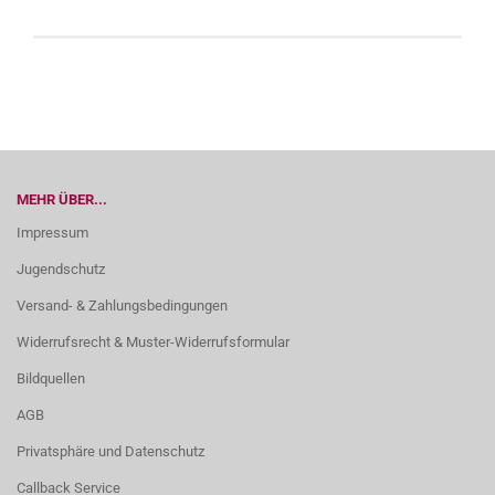
MEHR ÜBER...
Impressum
Jugendschutz
Versand- & Zahlungsbedingungen
Widerrufsrecht & Muster-Widerrufsformular
Bildquellen
AGB
Privatsphäre und Datenschutz
Callback Service