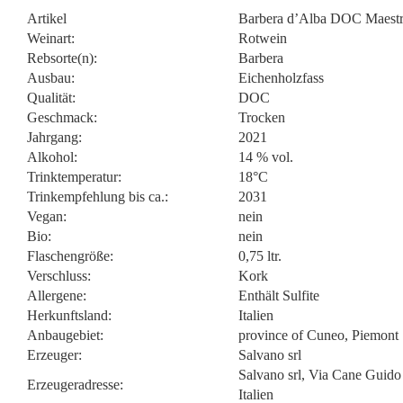
Artikel
Barbera d’Alba DOC Maestr
Weinart:
Rotwein
Rebsorte(n):
Barbera
Ausbau:
Eichenholzfass
Qualität:
DOC
Geschmack:
Trocken
Jahrgang:
2021
Alkohol:
14 % vol.
Trinktemperatur:
18°C
Trinkempfehlung bis ca.:
2031
Vegan:
nein
Bio:
nein
Flaschengröße:
0,75 ltr.
Verschluss:
Kork
Allergene:
Enthält Sulfite
Herkunftsland:
Italien
Anbaugebiet:
province of Cuneo, Piemont
Erzeuger:
Salvano srl
Salvano srl, Via Cane Guid
Erzeugeradresse:
Italien