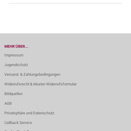
MEHR ÜBER...
Impressum
Jugendschutz
Versand- & Zahlungsbedingungen
Widerrufsrecht & Muster-Widerrufsformular
Bildquellen
AGB
Privatsphäre und Datenschutz
Callback Service