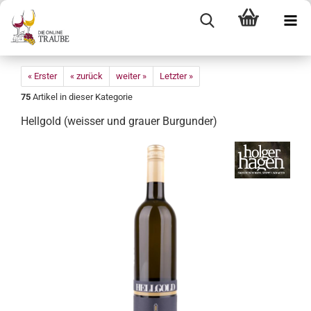
« Erster
« zurück
weiter »
Letzter »
75
Artikel in dieser Kategorie
Hell­gold (weis­ser und grau­er Bur­gun­der)